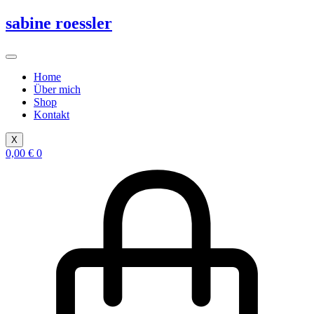
Zum
sabine roessler
Inhalt
springen
Home
Über mich
Shop
Kontakt
X
0,00
€
0