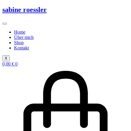
Zum
sabine roessler
Inhalt
springen
Home
Über mich
Shop
Kontakt
X
0,00
€
0