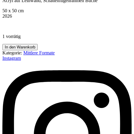
Acryl auf Leinwand, Schattenfugenrahmen Buche
50 x 50 cm
2026
1 vorrätig
be
In den Warenkorb
kind
Kategorie:
Mittlere Formate
to
Instagram
your
mind
Menge