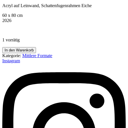
Acryl auf Leinwand, Schattenfugenrahmen Eiche
60 x 80 cm
2026
1 vorrätig
fake
In den Warenkorb
it
Kategorie:
Mittlere Formate
till
Instagram
you
make
it
Menge