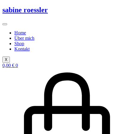
Zum
sabine roessler
Inhalt
springen
Home
Über mich
Shop
Kontakt
X
0,00
€
0