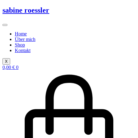
Zum
sabine roessler
Inhalt
springen
Home
Über mich
Shop
Kontakt
X
0,00
€
0