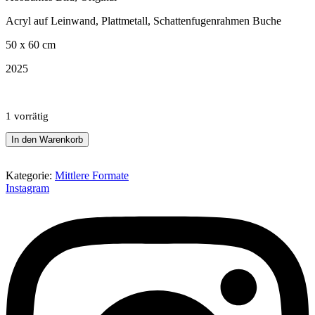
Acryl auf Leinwand, Plattmetall, Schattenfugenrahmen Buche
50 x 60 cm
2025
1 vorrätig
golden
In den Warenkorb
hour
Menge
Kategorie:
Mittlere Formate
Instagram