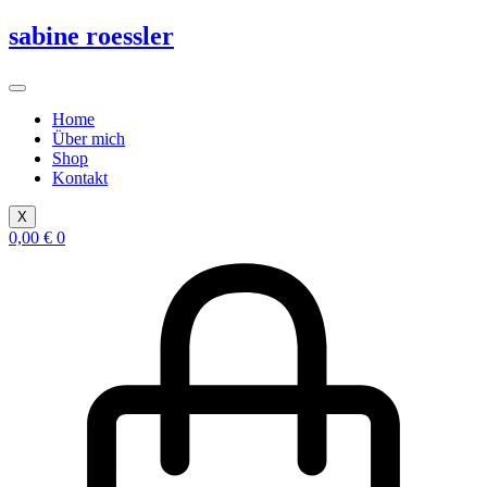
Zum
sabine roessler
Inhalt
springen
Home
Über mich
Shop
Kontakt
X
0,00
€
0