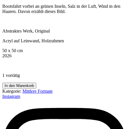
Bootsfahrt vorbei an grünen Inseln, Salz in der Luft, Wind in den
Haaren. Davon erzählt dieses Bild.
Abstraktes Werk, Original
Acryl auf Leinwand, Holzrahmen
50 x 50 cm
2026
1 vorrätig
Alonnisos
In den Warenkorb
Menge
Kategorie:
Mittlere Formate
Instagram