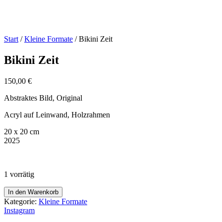
Start
/
Kleine Formate
/ Bikini Zeit
Bikini Zeit
150,00
€
Abstraktes Bild, Original
Acryl auf Leinwand, Holzrahmen
20 x 20 cm
2025
1 vorrätig
Bikini
In den Warenkorb
Zeit
Kategorie:
Kleine Formate
Menge
Instagram