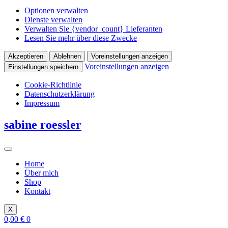
Optionen verwalten
Dienste verwalten
Verwalten Sie {vendor_count} Lieferanten
Lesen Sie mehr über diese Zwecke
Akzeptieren
Ablehnen
Voreinstellungen anzeigen
Voreinstellungen anzeigen
Einstellungen speichern
Cookie-Richtlinie
Datenschutzerklärung
Impressum
Zum
sabine roessler
Inhalt
springen
Home
Über mich
Shop
Kontakt
X
0,00
€
0