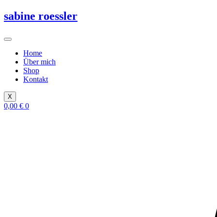
Zum
sabine roessler
Inhalt
springen
Home
Über mich
Shop
Kontakt
X
0,00
€
0