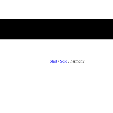
Start
/
Sold
/ harmony