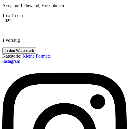
Acryl auf Leinwand, Holzrahmen
15 x 15 cm
2025
1 vorrätig
jetzt
In den Warenkorb
mal
Kategorie:
Kleine Formate
Klartext
Instagram
Menge