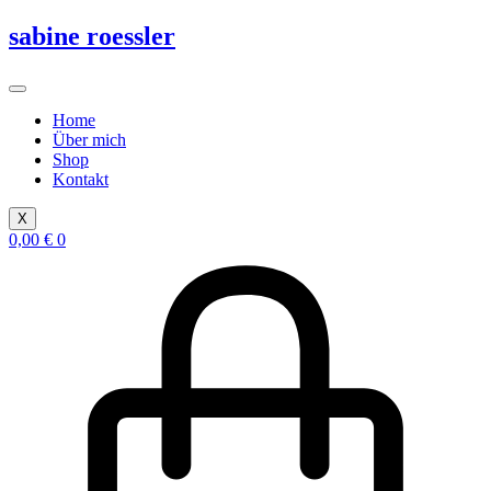
Zum
sabine roessler
Inhalt
springen
Home
Über mich
Shop
Kontakt
X
0,00
€
0