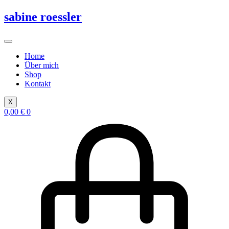
Zum
sabine roessler
Inhalt
springen
Home
Über mich
Shop
Kontakt
X
0,00
€
0