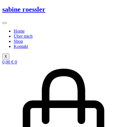
Zum
sabine roessler
Inhalt
springen
Home
Über mich
Shop
Kontakt
X
0,00
€
0