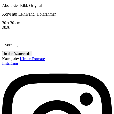
Abstraktes Bild, Original
Acryl auf Leinwand, Holzrahmen
30 x 30 cm
2026
1 vorrätig
Hula
In den Warenkorb
Hoop
Kategorie:
Kleine Formate
Menge
Instagram