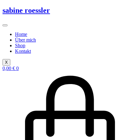
Zum
sabine roessler
Inhalt
springen
Home
Über mich
Shop
Kontakt
X
0,00
€
0