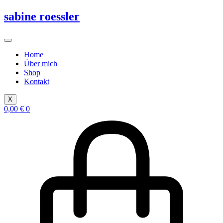
Zum
sabine roessler
Inhalt
springen
Home
Über mich
Shop
Kontakt
X
0,00
€
0